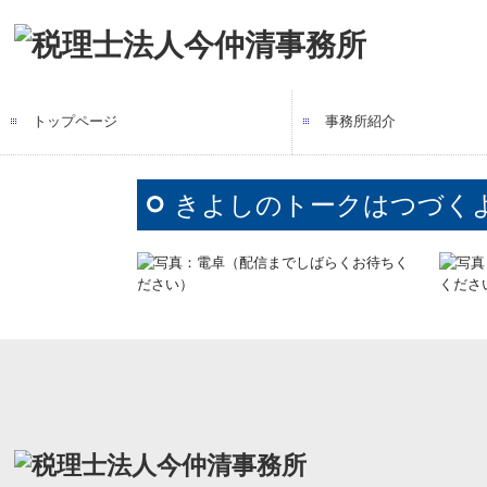
トップページ
事務所紹介
所長紹介
セミナーのご案内
事務所報
ニュースレター
今仲清のきよサポちゃん
きよしのトークはつづく